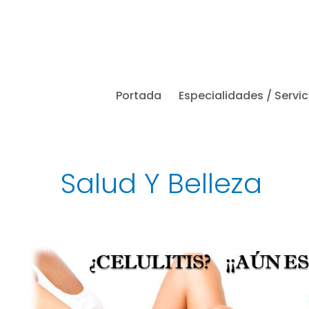
Ir
al
contenido
Portada
Especialidades / Servic
Salud Y Belleza
Medicina,
salud
y
belleza.