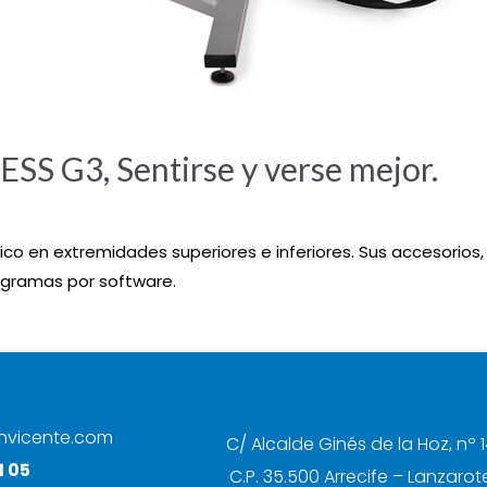
 G3, Sentirse y verse mejor.
ico en extremidades superiores e inferiores. Sus accesorios,
rogramas por software.
nvicente.com
C/ Alcalde Ginés de la Hoz, nº 1
1 05
C.P. 35.500 Arrecife – Lanzarot