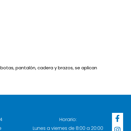
 botas, pantalón, cadera y brazos, se aplican
F
I
4
Horario:
a
n
e
Lunes a viernes de 8:00 a 20:00
c
s