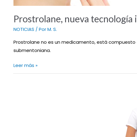
Prostrolane, nueva tecnología 
NOTICIAS
/ Por
M. S.
Prostrolane no es un medicamento, está compuesto de
submentoniana.
Leer más »
PRESOTERAPIA
ESTETICA
PRESS
G3,
Sentirse
y
verse
mejor.