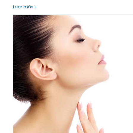
Leer más »
Prostrolane,
nueva
tecnología
inyectable
para
eliminar
la
papada