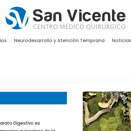
ios
Neurodesarrollo y Atención Temprana
Noticia
parato Digestivo es
mientos quirúrgicos de la