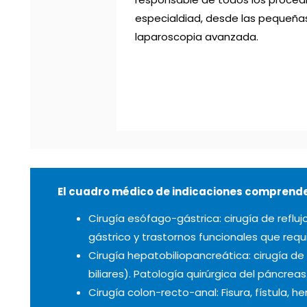
especialdiad, desde las pequeñas 
laparoscopia avanzada.
El cuadro médico de indicaciones comprende
Cirugía esófago-gástrica: cirugía de reflu
gástrico y trastornos funcionales que requi
Cirugía hepatobiliopancreática: cirugía de l
biliares). Patología quirúrgica del páncrea
Cirugía colon-recto-anal: Fisura, fístula, he