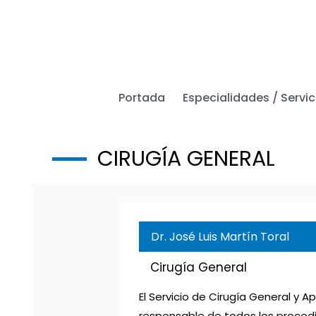
Ir
al
contenido
Portada
Especialidades / Servic
CIRUGÍA GENERAL
Dr. José Luis Martín Toral
Cirugía General
El Servicio de Cirugía General y A
responsable de todos los procedi