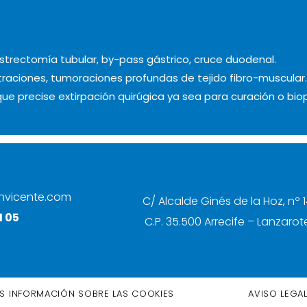
astrectomía tubular, by-pass gástrico, cruce duodenal.
traciones, tumoraciones profundas de tejido fibro-muscular.
 que precise extirpación quirúgica ya sea para curación o biop
nvicente.com
C/ Alcalde Ginés de la Hoz, nº 1
1 05
C.P. 35.500 Arrecife – Lanzarot
S INFORMACIÓN SOBRE LAS COOKIES
AVISO LEGA