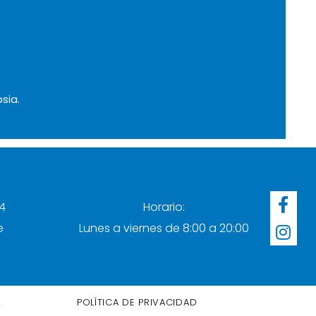
sia.
F
I
4
Horario:
a
n
e
Lunes a viernes de 8:00 a 20:00
c
s
e
t
b
a
o
g
o
r
L
POLÍTICA DE PRIVACIDAD