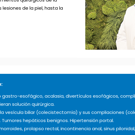
lesiones de la piel, hasta la
:
jo gastro-esofágico, acalasia, divertículos esofágicos, com
eran solución quirúrgica.
a vesícula biliar (colecistectomía) y sus compliaciones (coled
s. Tumores hepáticos benignos. Hipertensión portal.
morroides, prolapso rectal, incontinencia anal, sinus pilonidal,