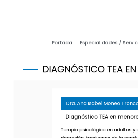
Ir
al
contenido
Portada
Especialidades / Servic
DIAGNÓSTICO TEA E
Dra. Ana Isabel Moneo Tronc
Diagnóstico TEA en menor
Terapia psicológica en adultos y
depresión, trastornos de la condu