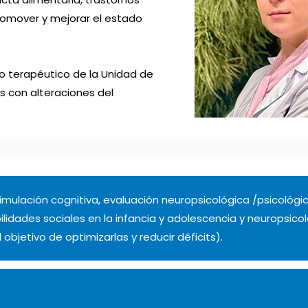
promover y mejorar el estado
o terapéutico de la Unidad de
 con alteraciones del
imulación cognitiva, evaluación neuropsicológica /psicológica
ilidades sociales en la infancia y adolescencia y neuropsic
objetivo de optimizarlas y reducir déficits).