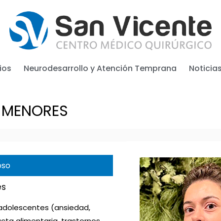
ios
Neurodesarrollo y Atención Temprana
Noticia
N MENORES
oso
es
 adolescentes (ansiedad,
cta alimentaria, trastornos