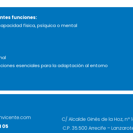
entes funciones:
capacidad física, psíquica o mental
nal
unciones esenciales para la adaptación al entorno
nvicente.com
C/ Alcalde Ginés de la Hoz, nº 1
1 05
C.P. 35.500 Arrecife – Lanzarot