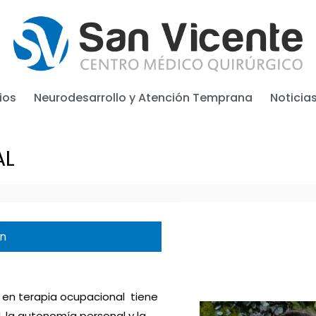
ios
Neurodesarrollo y Atención Temprana
Noticia
AL
ón
s en terapia ocupacional tiene
, la autonomía personal y la