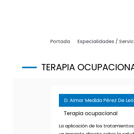
Ir
al
contenido
Portada
Especialidades / Servic
TERAPIA OCUPACION
D. Aimar Medida Pérez De Le
Terapia ocupacional
La aplicación de los tratamiento
un impacto directo sobre la salud