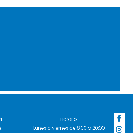
F
I
4
Horario:
a
n
e
Lunes a viernes de 8:00 a 20:00
c
s